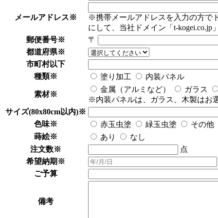
メールアドレス
※
※携帯メールアドレスを入力の方で
にして、当社ドメイン「t-kogei.co.
郵便番号
※
〒
都道府県
※
市町村以下
種類
※
塗り加工
内装パネル
金属（アルミなど）
ガラス
素材
※
※内装パネルは、ガラス、木製はお
サイズ(80x80cm以内)
※
色味
※
赤玉虫塗
緑玉虫塗
その他
蒔絵
※
あり
なし
注文数
※
点
希望納期
※
ご予算
備考