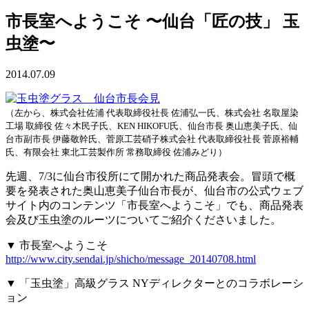
市長室へようこそ 〜仙台「匠の技」 玉
虫塗〜
2014.07.09
（左から、株式会社佐浦 代表取締役社長 佐浦弘一氏、株式会社 名取屋染
工場 取締役 佐々木民子氏、KEN HIKOFU氏、仙台市長 奥山恵美子氏、仙
台市副市長 伊藤敬幹氏、菅原工芸硝子株式会社 代表取締役社長 菅原裕輔
氏、有限会社 東北工芸製作所 常務取締役 佐浦みどり）
先週、7/3に仙台市役所にて開かれた商品発表会。冒頭で概
要を発表された奥山恵美子仙台市長が、仙台市の公式ウェブ
サイト内のコンテンツ「市長室へようこそ」でも、商品発表
会及び玉虫塗のルーツについてご紹介くださいました。
▼ 市長室へようこそ
http://www.city.sendai.jp/shicho/message_20140708.html
▼ 「玉虫塗」高級グラス NYディレクターとのコラボレーシ
ョン