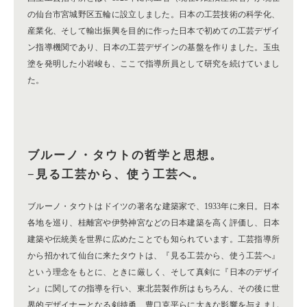
の仙台市宮城野区五輪に設立しました。日本の工芸技術の科学化、
産業化、そして輸出振興を目的に作った日本で初めての工芸デザイ
ン指導機関であり、日本の工芸デザインの基盤を作りました。玉虫
塗を発明した小岩峻も、ここで指導所員として研究を続けていまし
た。
ブルーノ・タウトの哲学と思想。
−見る工芸から、使う工芸へ。
ブルーノ・タウトはドイツの著名な建築家で、1933年に来日。日本
各地を巡り、桂離宮や伊勢神宮などの日本建築を高く評価し、日本
建築や伝統美を世界に広めたことでも知られています。工芸指導所
から招かれて仙台に来たタウトは、『見る工芸から、使う工芸へ』
という理念をもとに、ときに厳しく、そして真剣に『日本のデザイ
ン』に関しての指導を行い、東北芸製作所はもちろん、その後に世
界的デザイナーとなる剣持勇、豊口克平らに大きな影響を与えまし