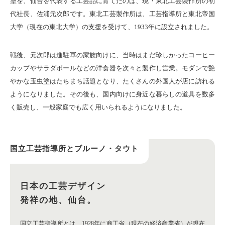
塗を、仙台を代表する工芸品に育てたのは、現・東北工芸製作所の初
代社長、佐浦元次郎です。東北工芸製作所は、工芸指導所と東北帝国
大学（現在の東北大学）の支援を受けて、1933年に設立されました。
戦後、元次郎は進駐軍の家族向けに、当時はまだ珍しかったコーヒー
カップやサラダボールなどの洋食器を次々と製作し営業。モダンで艶
やかな玉虫塗はたちまち話題となり、たくさんの外国人が店に訪れる
ようになりました。その後も、国内向けに身近な暮らしの道具を数多
く販売し、一般家庭でも広く用いられるようになりました。
国立工芸指導所とブルーノ・タウト
日本の工芸デザイン
発祥の地、仙台。
国立工芸指導所とは、1928年に商工省（現在の経済産業省）が現在