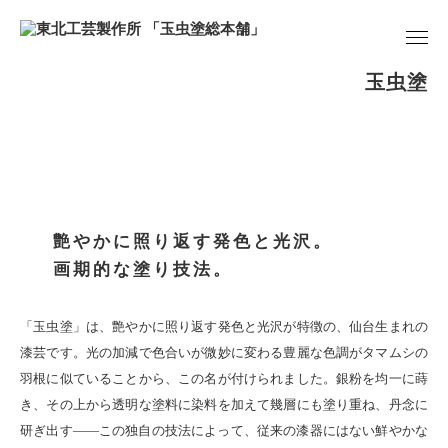
玉虫塗
艶やかに照り返す発色と光沢。
画期的な塗り技法。
「玉虫塗」は、艶やかに照り返す発色と光沢が特徴の、仙台生まれの
漆芸です。光の加減で色合いが微妙に変わる豊麗な色調がタマムシの
羽根に似ていることから、この名が付けられました。銀粉を均一に蒔
き、その上から透明な塗料に染料を加えて幾層にも塗り重ね、丹念に
研ぎ出す――この独自の技法によって、従来の漆器にはない鮮やかな