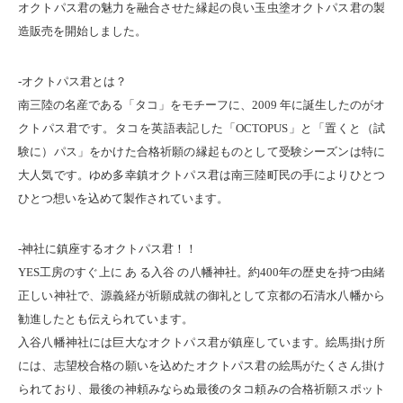
オクトパス君の魅力を融合させた縁起の良い玉虫塗オクトパス君の製
造販売を開始しました。
-オクトパス君とは？
南三陸の名産である「タコ」をモチーフに、2009 年に誕生したのがオ
クトパス君です。タコを英語表記した「OCTOPUS」と「置くと（試
験に）パス」をかけた合格祈願の縁起ものとして受験シーズンは特に
大人気です。ゆめ多幸鎮オクトパス君は南三陸町民の手によりひとつ
ひとつ想いを込めて製作されています。
-神社に鎮座するオクトパス君！！
YES工房のすぐ上に あ る入谷 の八幡神社。約400年の歴史を持つ由緒
正しい神社で、源義経が祈願成就の御礼として京都の石清水八幡から
勧進したとも伝えられています。
入谷八幡神社には巨大なオクトパス君が鎮座しています。絵馬掛け所
には、志望校合格の願いを込めたオクトパス君の絵馬がたくさん掛け
られており、最後の神頼みならぬ最後のタコ頼みの合格祈願スポット