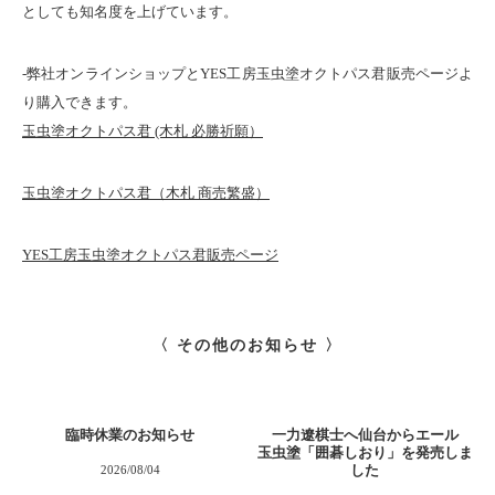
としても知名度を上げています。
-弊社オンラインショップとYES工房玉虫塗オクトパス君販売ページよ
り購入できます。
玉虫塗オクトパス君 (木札 必勝祈願）
玉虫塗オクトパス君（木札 商売繁盛）
YES工房玉虫塗オクトパス君販売ページ
〈 その他のお知らせ 〉
臨時休業のお知らせ
一力遼棋士へ仙台からエール
玉虫塗「囲碁しおり」を発売しま
した
2026/08/04